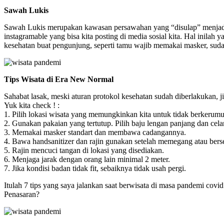
Sawah Lukis
Sawah Lukis merupakan kawasan persawahan yang “disulap” menjadi tem
instagramable yang bisa kita posting di media sosial kita. Hal ini
kesehatan buat pengunjung, seperti tamu wajib memakai masker, sudah
Tips Wisata di Era New Normal
Sahabat lasak, meski aturan protokol kesehatan sudah diberlakukan, j
Yuk kita check ! :
1. Pilih lokasi wisata yang memungkinkan kita untuk tidak berkerumun
2. Gunakan pakaian yang tertutup. Pilih baju lengan panjang dan cela
3. Memakai masker standart dan membawa cadangannya.
4. Bawa handsanitizer dan rajin gunakan setelah memegang atau berse
5. Rajin mencuci tangan di lokasi yang disediakan.
6. Menjaga jarak dengan orang lain minimal 2 meter.
7. Jika kondisi badan tidak fit, sebaiknya tidak usah pergi.
Itulah 7 tips yang saya jalankan saat berwisata di masa pandemi covid
Penasaran?