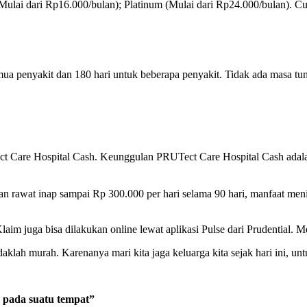
d (Mulai dari Rp16.000/bulan); Platinum (Mulai dari Rp24.000/bulan).
semua penyakit dan 180 hari untuk beberapa penyakit. Tidak ada masa t
ect Care Hospital Cash. Keunggulan PRUTect Care Hospital Cash adala
nan rawat inap sampai Rp 300.000 per hari selama 90 hari, manfaat me
laim juga bisa dilakukan online lewat aplikasi Pulse dari Prudential. 
aklah murah. Karenanya mari kita jaga keluarga kita sejak hari ini, unt
 pada suatu tempat”