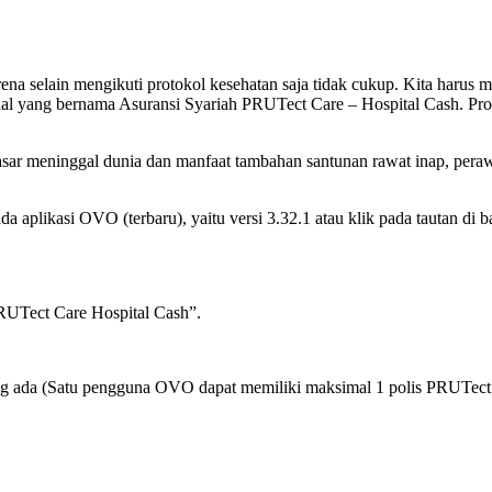
 Karena selain mengikuti protokol kesehatan saja tidak cukup. Kita har
tial yang bernama Asuransi Syariah PRUTect Care – Hospital Cash. Pr
ar meninggal dunia dan manfaat tambahan santunan rawat inap, perawat
aplikasi OVO (terbaru), yaitu versi 3.32.1 atau klik pada tautan di b
PRUTect Care Hospital Cash”.
ang ada (Satu pengguna OVO dapat memiliki maksimal 1 polis PRUTect