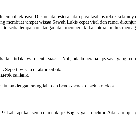
pat rekreasi. Di sini ada restoran dan juga fasilitas rekreasi lainn
lah yang membuat tempat wisata Sawah Lukis cepat viral dan ramai diku
 tersedia tempat cuci tangan dan memberlakukan aturan untuk menjaga j
ika kita tidak aware tentu sia-sia. Nah, ada beberapa tips saya yang m
. Seperti wisata di alam terbuka.
na/rok panjang.
ntuhan dengan orang lain dan benda-benda di sekitar lokasi.
19. Lalu apakah semua itu cukup? Bagi saya sih belum. Ada satu tip lagi