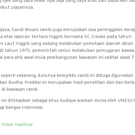
g ojek yang saya sewa. Apa saja yang saya lihat dan dapatkan sa
rikut ulasannya.
iwijaya, Candi Muaro Jambi juga merupakan sisa peninggalan Kera
a atas laporan tentara Inggris bernama SC Crooke pada tahun
an Laut Inggris yang sedang melakukan pemetaan daerah aliran
n di tahun 1975, pemerintah serius melakukan pemugaran kawa
si para ahli, awal mula pembangunan kawasan ini sekitar abad 7
 seperti sekarang, dulunya kompleks candi ini diduga digunakan
n Budha. Prediksi ini merupakan hasil penelitian dari dari berb
 di kawasan candi.
 ini ditetapkan sebagai situs budaya warisan dunia oleh UNESC
gi bangsa Indonesia.
Inilah Hasilnya