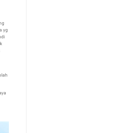
ng
a yg
ndi
ak
u
olah
aya
x