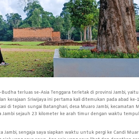
udha terluas se-Asia Tenggara terletak di provinsi Jambi, yaitu
n kerajaan Sriwijaya ini pertama kali ditemukan pada abad ke-1
okasi di tepian sungai Batanghari, desa Muaro Jambi, kecamatan 
ta Jambi sejauh 23 kilometer ke arah timur dengan waktu tempu
ta Jambi, sengaja saya siapkan waktu untuk pergi ke Candi Mua