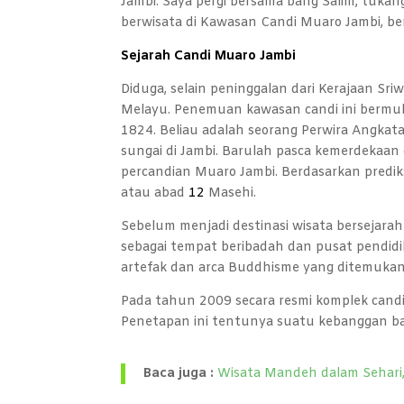
Jambi. Saya pergi bersama bang Salim, tukan
berwisata di Kawasan Candi Muaro Jambi, be
Sejarah Candi Muaro Jambi
Diduga, selain peninggalan dari Kerajaan Sr
Melayu. Penemuan kawasan candi ini bermul
1824. Beliau adalah seorang Perwira Angkat
sungai di Jambi. Barulah pasca kemerdekaa
percandian Muaro Jambi. Berdasarkan predik
atau abad
12
Masehi.
Sebelum menjadi destinasi wisata bersejarah
sebagai tempat beribadah dan pusat pendidika
artefak dan arca Buddhisme yang ditemukan
Pada tahun 2009 secara resmi komplek candi
Penetapan ini tentunya suatu kebanggan ba
Baca juga :
Wisata Mandeh dalam Sehari, 