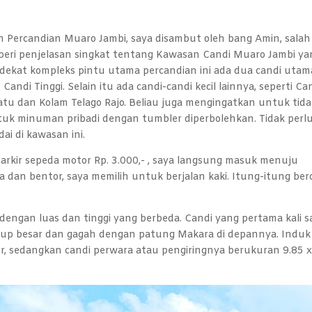
an Percandian Muaro Jambi, saya disambut oleh bang Amin, salah
beri penjelasan singkat tentang Kawasan Candi Muaro Jambi ya
dekat kompleks pintu utama percandian ini ada dua candi utam
andi Tinggi. Selain itu ada candi-candi kecil lainnya, seperti Ca
atu dan Kolam Telago Rajo. Beliau juga mengingatkan untuk tid
k minuman pribadi dengan tumbler diperbolehkan. Tidak perl
ai di kawasan ini.
parkir sepeda motor Rp. 3.000,- , saya langsung masuk menuju
a dan bentor, saya memilih untuk berjalan kaki. Itung-itung ber
i, dengan luas dan tinggi yang berbeda. Candi yang pertama kali s
kup besar dan gagah dengan patung Makara di depannya. Induk
, sedangkan candi perwara atau pengiringnya berukuran 9.85 