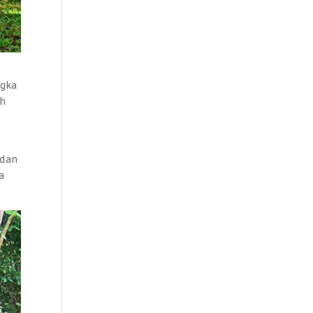
ngka
ah
 dan
a