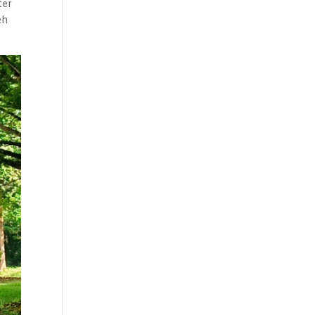
ter
eh