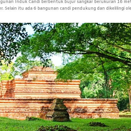
Bangunan Induk Candi berbentuk bujur sangkar berukuran 16 me
r. Selain itu ada 6 bangunan candi pendukung dan dikelilingi ol